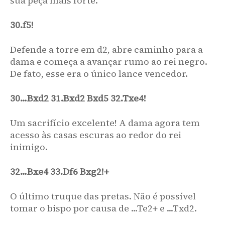
sua peça mais forte.
de abertura &#8212; ele aceita o que lhe é oferecido e tenta
trabalhar com isso. Assim, seu sucesso qualificado contra a
30.f5!
Berlinesa. Aqui ele percebe que suas peças menores estão
passivas, mas peão é peão.
Defende a torre em d2, abre caminho para a
...
c5
!?
22.
dama e começa a avançar rumo ao rei negro.
Hikaru não acredita em bloqueio. Seu plano é trocar algumas
De fato, esse era o único lance vencedor.
peças e continuar pressionando o peão de e5.
22
...
Ne7
23
.
b4
Nc6
24
.
Qc2
e a fraqueza em c7 não ajuda as Pretas a
30…Bxd2 31.Bxd2 Bxd5 32.Txe4!
recuperar o equilíbrio material.
dxc5
Bxc5
23.
Um sacrifício excelente! A dama agora tem
Bxc5
Qxc5
24.
acesso às casas escuras ao redor do rei
Qb3
Qd5
25.
inimigo.
Qe3
f6
?
26.
26
...
Nxe5
27
.
Nxe5
f6
28
.
f4
fxe5
29
.
fxe5
Uma interpretação muito
32…Bxe4 33.Df6 Bxg2!+
Re6
melhor da mesma ideia seria
e agora, com os cavalos fora do tabuleiro, as
30
.
Rad1
Qxd1
31
.
Rxd1
Rxd1+
32
.
Kh2
Pretas recebem de braços abertos
O último truque das pretas. Não é possível
Rd5
com compensação suficiente.
tomar o bispo por causa de ...Te2+ e ...Txd2.
Rad1
!
...
27.