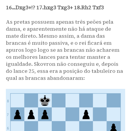
Ne3
...
13.
16...Dxg3+!? 17.hxg3 Txg3+ 18.Rh2 Txf3
13
.
Na5
Bb6
14
.
Nb3
Nc5
...
Bf8
13.
As pretas possuem apenas três peões pela
a4
a6
14.
dama, e aparentemente não há ataque de
Ra2
?!
...
15.
mate direto. Mesmo assim, a dama das
brancas é muito passiva, e o rei ficará em
Talvez a partir daqui Adams conduza o jogo na direção
errada. Como veremos, a torre não é tão ativa quanto parece
apuros logo logo se as brancas não acharem
e acaba ficando um pouco fora de jogo na coluna "a".
os melhores lances para tentar manter a
15
.
h4
mantendo atenção sobre a ala do rei era talvez uma abordagem mais
igualdade. Skovron não conseguiu e, depois
b4
!?
(
15
...
coerente
fechar a ala da dama parece mais seguro para as pretas
do lance 25, essa era a posição do tabuleiro na
g6
16
.
h5
Nf6
17
.
hxg6
hxg6
18
.
Kg2
)
(
15
...
Nc5
16
.
axb5
axb5
17
.
h5
qual as brancas abandonaram:
Re8
18
.
Ng4
±
h6
?
19
.
Rxa8
Qxa8
20
.
Qf5
!
)
16
.
b3
c5
17
.
Rae1
Nb8
18
.
Nc4
Nc6
19
.
Be3
Nd4
20
.
Bxd4
cxd4
21
.
Qg2
⩲
As brancas mantêm as
melhores chances.
...
Nc5
15.
8
axb5
axb5
16.
7
Rfa1
...
17.
As brancas ainda poderiam ter mantido a torre na ala do rei.
6