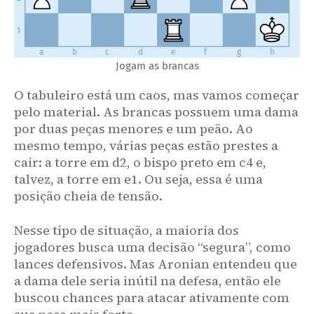
bispo e as Pretas perdem o peão de e5.
cxd4
d5
15.
1
15
...
c5
16
.
d5
Ninguém tem coragem de jogar
não depois da partida Kramnik-
a
b
c
d
e
f
g
h
Carlsen, Norway Chess 2017.
Jogam as brancas
e5
Ne4
16.
O tabuleiro está um caos, mas vamos começar
N1d2
Bf5
!?
17.
pelo material. As brancas possuem uma dama
A ideia de sacrificar um peão dessa forma não é nova, mas
por duas peças menores e um peão. Ao
precisa ser cuidadosamente considerada em cada situação
mesmo tempo, várias peças estão prestes a
possível.
cair: a torre em d2, o bispo preto em c4 e,
17
...
Nxd2
18
.
Bxd2
c5
19
.
dxc5
(
19
.
Qc1
Também era possível
sempre pode
talvez, a torre em e1. Ou seja, essa é uma
Nh4
!
)
Bxc5
20
.
Bxg6
fxg6
21
.
Qc2
ser refutada:
pois
não ganha nada por
posição cheia de tensão.
Qb6
causa de
Nxe4
dxe4
18.
Nesse tipo de situação, a maioria dos
Bxe4
Bxe4
19.
jogadores busca uma decisão “segura”, como
Rxe4
Qd5
20.
lances defensivos. Mas Aronian entendeu que
Re1
Rad8
21.
a dama dele seria inútil na defesa, então ele
Be3
...
22.
buscou chances para atacar ativamente com
Maxime tem uma abordagem muito saudável para problemas