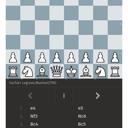
5
4
3
2
1
A
B
C
D
E
F
G
H
Vachier Lagrave,Maxime
(
2796
)
e4
e5
1.
Nf3
Nc6
2.
Bc4
Bc5
3.