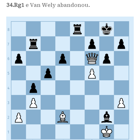
Momento impecável.
34.Rg1
e Van Wely abandonou.
...
Qxd1
27.
Uma das coisas mais difíceis no xadrez é avaliar posições
com material desequilibrado. Na maioria das vezes um par de
8
torres consegue enfrentar uma dama, mas não aqui.
27
...
Qe6
28
.
Rxd8
Rxd8
29
.
exf6
Qxe3
30
.
Rxe3
Possivelmente melhor era
7
gxf6
31
.
g3
mas este final com peão a menos é difícil de defender.
Rxd1
Rxd1+
28.
6
Kh2
Rd7
29.
Qb3+
Kh7
30.
5
exf6
gxf6
31.
4
[#] TUTO
Nd4
!
...
32.
3
Simples, mas brilhante.
...
Re5
32.
2
32
...
Rxd4
33
.
Qf7+
1
Ne6
b5
33.