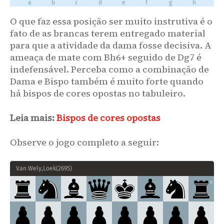
a
b
c
d
e
f
g
h
axb5
Rxb5
34.
34
...
axb5
35
.
f4
Red5
36
.
f5
!
Uma vez que &#57384;e6 esteja apoiado, as
O que faz essa posição ser muito instrutiva é o
Rxf5
37
.
Qc2
Rfd5
38
.
Nf4
!
Pretas não terão chance, mas
é respondido com
e
fato de as brancas terem entregado material
(
38
.
Nf8+
Kg7
)
Rg5
39
.
h4
vence à força após
para que a atividade da dama fosse decisiva. A
Qc2
f5
35.
ameaça de mate com Bh6+ seguido de Dg7 é
Qc6
...
36.
indefensável. Perceba como a combinação de
Dama e Bispo também é muito forte quando
36
.
g4
Rf7
37
.
Nd4
Rd5
38
.
Nxf5
teria sido suficiente.
há bispos de cores opostas no tabuleiro.
...
Rf7
36.
Nd8
!
...
37.
Leia mais:
Bispos de cores opostas
Como um verdadeiro francês, Maxime tem gosto pelo
dramático.
Observe o jogo completo a seguir:
...
Re7
37.
Qf6
a5
38.
Van Wely,Loek
(
2695
)
Hikaru está impotente para recuperar a coordenação de suas
peças.
8
h4
f4
39.
7
Ne6
Reb7
40.