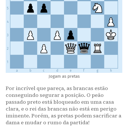
Ibragimov-Kachiani Gersinska, Fuerth 2001, e as brancas estão ligeiramente
melhores.
5
Rf2
!?
...
11.
4
Uma solução inteligente para proteger o &#57385; de b2.
...
Qc7
11.
3
11
...
bxc4
12
.
Bxc4
⩲
e as brancas estão confortáveis.
Rc1
b4
12.
2
Na4
c5
13.
d5
e6
14.
1
b3
Re8
15.
a
b
c
d
e
f
g
h
Jogam as pretas
Qd2
exd5
16.
cxd5
...
17.
Por incrível que pareça, as brancas estão
conseguindo segurar a posição. O peão
Esta é uma estrutura Benoni; as brancas têm vantagem de
espaço e a estrutura de &#57385;s das pretas não é flexível na
passado preto está bloqueado em uma casa
ala da dama. A posição das brancas é mais promissora.
clara, e o rei das brancas não está em perigo
...
Nb6
17.
iminente. Porém, as pretas podem sacrificar a
dama e mudar o rumo da partida!
17
...
h5
!?
também é um lance típico.