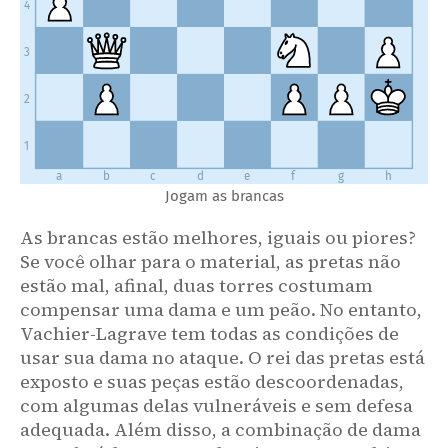
4
3
2
1
a
b
c
d
e
f
g
h
Jogam as brancas
As brancas estão melhores, iguais ou piores?
Se você olhar para o material, as pretas não
estão mal, afinal, duas torres costumam
compensar uma dama e um peão. No entanto,
Vachier-Lagrave tem todas as condições de
usar sua dama no ataque. O rei das pretas está
exposto e suas peças estão descoordenadas,
com algumas delas vulneráveis e sem defesa
adequada. Além disso, a combinação de dama