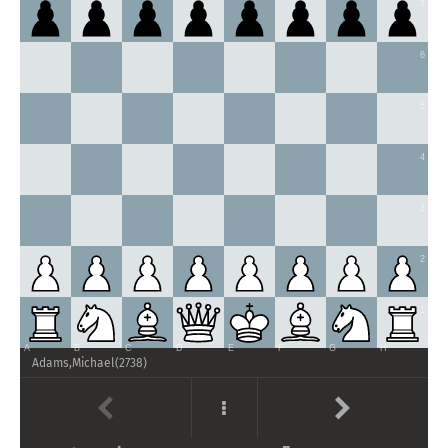
a pressão ali.
7
...
Qe5
25.
6
Rd2
Bxc4
26.
f4
!
...
27.
5
Um lance intermediário muito forte; a dama preta está em
apuros.
4
...
Qxe4
?!
27.
27
...
Qc3
!?
28
.
Rxc3
bxc3
29
.
Rc2
Bd3
30
.
Rxc3
Nxe4
31
.
O motor sugere
3
Nxe4
Bxe4
32
.
Bf6
e as brancas também estão melhores, mas ainda assim
esta era a melhor chance prática.
Nxe4
...
28.
2
28
.
bxc4
!
Provavelmente
era mais forte, mas em uma partida prática é difícil
Qe7
29
.
Re2
Qd7
30
.
Bxf6
+−
1
capturar o bispo em vez da dama.
e as brancas
ficam com uma peça a mais.
A
B
C
D
E
F
G
H
...
Nxe4
28.
Adams,Michael
(
2738
)
Re1
Bc3
?
29.
O lance perdedor! TUTO
29
...
Bb5
30
.
f5
!
gxf5
31
.
g4
±
era a única chance, porém
também é