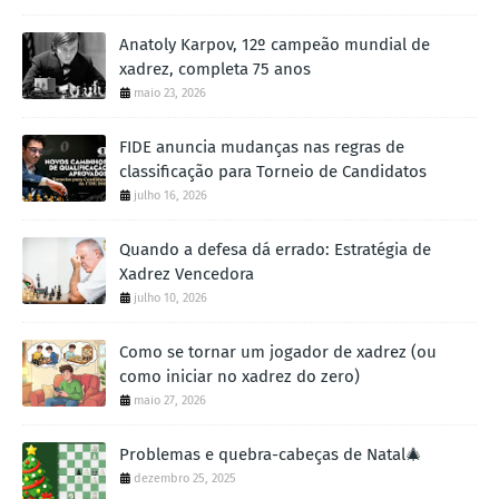
d4
Bxd4
57.
Kg2
...
58.
Anatoly Karpov, 12º campeão mundial de
58
.
Qd3+
Kh8
59
.
Qf1
Rf7
60
.
Kh2
Rg7
61
.
Qxb5
Be5+
!
62
.
Qxe5
f1=Q
63
.
xadrez, completa 75 anos
Qxh5+
Kg8
64
.
Qe8+
Qf8
65
.
Qe6+
Qf7
-+
maio 23, 2026
...
Kh8
58.
FIDE anuncia mudanças nas regras de
58
...
Rg4+
59
.
Kf3
Rg1
60
.
Qd3+
Kg8
61
.
Qb3+
Kh8
já forçava o final
classificação para Torneio de Candidatos
Kh3
Rf6
59.
julho 16, 2026
Kh2
Rf8
60.
Kh3
Rf4
61.
Quando a defesa dá errado: Estratégia de
Kg2
Rg4+
62.
Xadrez Vencedora
julho 10, 2026
Kh2
Be5+
63.
0-1
Como se tornar um jogador de xadrez (ou
como iniciar no xadrez do zero)
maio 27, 2026
Problemas e quebra-cabeças de Natal🎄
dezembro 25, 2025