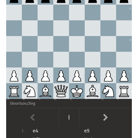
Agora Rodshtein consegue jogar por vantagem.
6
26
.
h5
Rf8
(
26
...
Ng5
?
27
.
Qg4
Qxg4
28
.
As brancas poderiam ter tentado
Nxg4
gxh5
29
.
Ne3
±
)
27
.
Ra1
Agora a torre possui mais opções, por
5
f5
(
27
...
Nd4
28
.
Bxd4
cxd4
29
.
Ng4
f5
30
.
Nh2
fxe4
31
.
Qxe4
exemplo
gxh5
32
.
Ra6
!
Rc8
(
32
...
Qf7
33
.
Nf3
±
)
33
.
Nf3
Qd5
34
.
Qf5
Rf8
35
.
4
Qxh5
⩲
)
28
.
hxg6
hxg6
29
.
exf5
Nd4
30
.
Qg4
gxf5
31
.
Qg6
As pretas
Qf7
(
31
...
f4
32
.
Bxd4
!
exd4
33
.
Ng4
ainda têm problemas para resolver
3
fxg3
34
.
f4
!!
Qe7
35
.
f5
Qe2+
36
.
Kxg3
+−
)
32
.
Qxf7+
Rxf7
33
.
Ra8+
Kh7
34
.
g4
!
fxg4
35
.
Bxd4
exd4
(
35
...
cxd4
36
.
Nxg4
Re7
37
.
Rc8
Re6
38
.
Kf3
±
)
36
.
Nxg4
⩲
2
...
Rf8
26.
As pretas conseguiram igualar e começam a preparar f5, o
1
que lhes dá boas chances de jogar por vantagem.
A
B
C
D
E
F
G
H
Kg1
Qf7
27.
Skvortsov,Oleg
Ra6
f5
!
28.
exf5
gxf5
29.
Qe2
Qb7
30.
e4
e5
1.
Ra2
...
31.