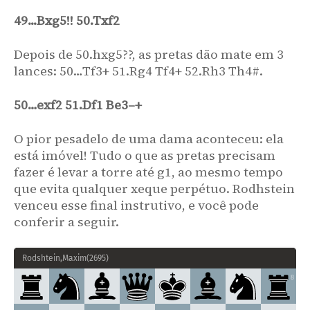
Nxb6
Qxb6
18.
49...Bxg5!! 50.Txf2
Bh6
Bh8
19.
Normalmente as pretas querem manter os &#57383;s de casas
Depois de 50.hxg5??, as pretas dão mate em 3
escuras.
lances: 50…Tf3+ 51.Rg4 Tf4+ 52.Rh3 Th4#.
19
...
Bxh6
20
.
Qxh6
Bd7
21
.
Bc4
↑
No caso de
as brancas ficam mais
confortáveis.
50…exf2 51.Df1 Be3–+
h3
Bd7
20.
Bc4
Bb5
21.
O pior pesadelo de uma dama aconteceu: ela
Kh1
Qd8
22.
está imóvel! Tudo o que as pretas precisam
22
...
Nd7
!?
era a outra opção.
fazer é levar a torre até g1, ao mesmo tempo
Bg5
Rb7
?!
23.
que evita qualquer xeque perpétuo. Rodhstein
Uma imprecisão, que permite o plano subsequente das
venceu esse final instrutivo, e você pode
brancas.
conferir a seguir.
23
...
Qb6
24
.
Qf4
Nd7
∞
era melhor para evitar o cravamento,
com uma
posição complicada.
Rodshtein,Maxim
(
2695
)
Qf4
!
Qe7
24.
8
Qh4
...
25.
As brancas reposicionam a dama no lado do rei, aumentando