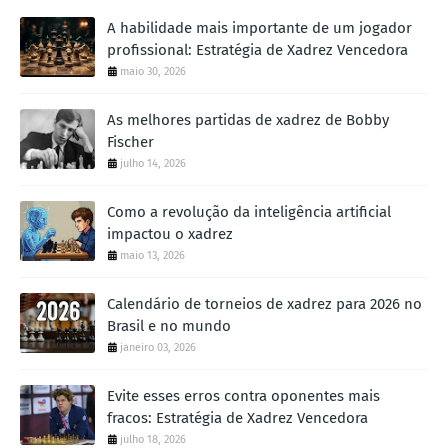
Um sacrifício de dama vencedor.
A habilidade mais importante de um jogador
Rxf2
exf2
50.
profissional: Estratégia de Xadrez Vencedora
Qf1
Be3
+−
51.
maio 30, 2026
b4
!?
...
52.
As melhores partidas de xadrez de Bobby
Adams faz todo o possível para construir uma espécie de
Fischer
fortaleza, dando xeques à distância e retornando depois com
a dama.
julho 14, 2026
...
cxb4
52.
Como a revolução da inteligência artificial
Qa1+
Kg8
53.
impactou o xadrez
Qf1
...
54.
maio 13, 2026
54
.
Qa2+
b3
!
55
.
Qxb3+
Rf7
...
h5
!
54.
Calendário de torneios de xadrez para 2026 no
Brasil e no mundo
Rodshtein encontra um abrigo seguro para o rei, fora do
alcance da dama, e é apenas uma questão de tempo até que
janeiro 03, 2026
consiga invadir com a torre.
Kh2
Kh7
Evite esses erros contra oponentes mais
55.
fracos: Estratégia de Xadrez Vencedora
Kh3
Rf4
⨀
56.
julho 18, 2026