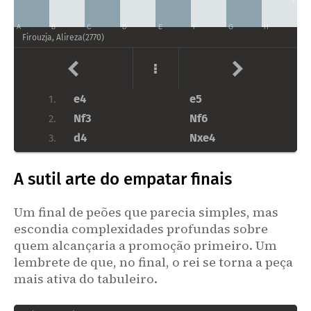
1
A
B
C
D
E
F
G
H
Firouzja, Alireza
(
2770
)
e4
e5
1.
Nf3
Nf6
2.
d4
Nxe4
3.
dxe5
d5
4.
A sutil arte do empatar finais
Nbd2
Nxd2
5.
Bxd2
Be7
6.
Um final de peões que parecia simples, mas
c3
c5
7.
escondia complexidades profundas sobre
Bd3
Nc6
8.
quem alcançaria a promoção primeiro. Um
O-O
Bg4
9.
lembrete de que, no final, o rei se torna a peça
Re1
Qd7
10.
mais ativa do tabuleiro.
h3
Bh5
11.