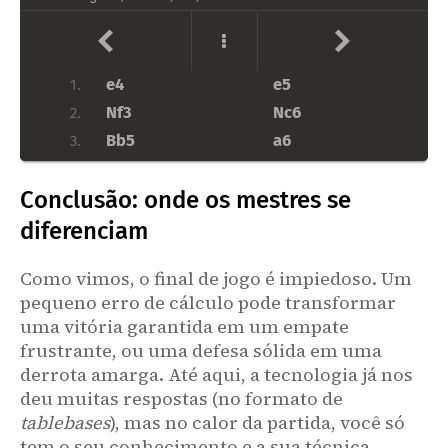
Rxd4
Qb6
28.
Rd1
Rfe8
29.
Kh2
Rxd4
30.
e4
e5
1.
Qxd4
Qxd4
31.
Nf3
Nc6
2.
Rxd4
g5
32.
Bb5
a6
3.
Rd7
b5
33.
Ba4
Nf6
4.
Rd6
Rxe5
34.
Conclusão: onde os mestres se
O-O
b5
5.
Rxa6
Bc4
35.
Bb3
Bc5
6.
diferenciam
Bxc4
bxc4
36.
a4
Rb8
7.
a4
Rc5
37.
Como vimos, o final de jogo é impiedoso. Um
c3
d6
8.
Rb6
c3
38.
pequeno erro de cálculo pode transformar
d4
Bb6
9.
bxc3
Rxc3
39.
uma vitória garantida em um empate
a5
Ba7
10.
a5
Kg7
40.
frustrante, ou uma defesa sólida em uma
h3
Bb7
11.
a6
Ra3
41.
derrota amarga. Até aqui, a tecnologia já nos
Be3
Nxe4
12.
Kg3
Ra2
42.
deu muitas respostas (no formato de
tablebases
), mas no calor da partida, você só
Nbd2
exd4
13.
[#] Com o rei encurralado, Firouzja teve de sacrificar um peão
para permitir que o rei se deslocasse em direção à ala da
tem o seu conhecimento e a sua técnica.