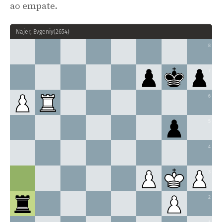
ao empate.
Najer, Evgeniy
(
2654
)
8
7
6
5
4
3
2