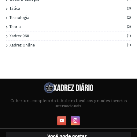
Tática
(3)
Tecnologia
(2)
Teoria
(2)
Xadrez 960
(1)
Xadrez Online
(1)
Cobertura completa do tabuleiro local aos grandes torneios
internacionais.
Você pode gostar...